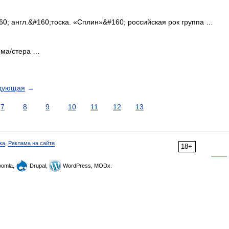
; англ.&#160;тоска. «Сплин»&#160; российская рок группа …
 ма/стера …
дующая
→
7
8
9
10
11
12
13
ка
,
Реклама на сайте
18+
omla,
Drupal,
WordPress, MODx.