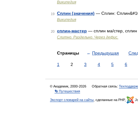
Википедия
Сплин (значения)
— Сплин: Сплин&#160
19
Википедия
сплин-мастер
— сплин ма/стер, сплин
20
Слитно. Раздельно. Через дефис.
Страницы
←
Предыдущая
Сле
1
2
3
4
5
6
© Академик, 2000-2026
Обратная связь:
Техподдерж
👣 Путешествия
Экспорт словарей на сайты
, сделанные на PHP,
Jo