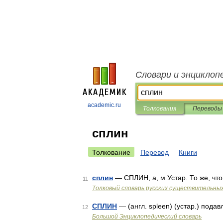
Словари и энциклоп
academic.ru
Толкования
Переводы
сплин
Толкование
Перевод
Книги
сплин
— СПЛИН, а, м Устар. То же, что
11
Толковый словарь русских существительны
СПЛИН
— (англ. spleen) (устар.) под
12
Большой Энциклопедический словарь