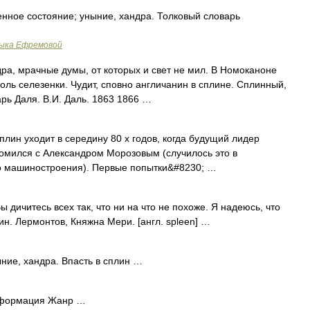
енное состояние; уныние, хандра. Толковый словарь
зыка Ефремовой
дра, мрачные думы, от которых и свет не мил. В Номоканоне
оль селезенки. Чудит, сповно англичанин в сплине. Сплинный,
рь Даля. В.И. Даль. 1863 1866 …
лин уходит в середину 80 х годов, когда будущий лидер
омился с Александром Морозовым (случилось это в
о машиностроения). Первые попытки&#8230; …
ы дичитесь всех так, что ни на что не похоже. Я надеюсь, что
ин. Лермонтов, Княжна Мери. [англ. spleen] …
ныние, хандра. Впасть в сплин …
формация Жанр …