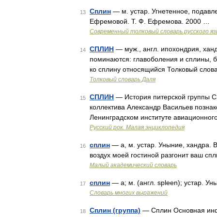
Сплин
— м. устар. Угнетенное, подавл
13
Ефремовой. Т. Ф. Ефремова. 2000 …
Современный толковый словарь русского я
СПЛИН
— муж., англ. ипохондрия, хан
14
поминаются: главоболения и сплины, б
ко сплину относящийся Толковый слова
Толковый словарь Даля
СПЛИН
— История питерской группы Сп
15
коллектива Александр Васильев познак
Ленинградском институте авиационног
Русский рок. Малая энциклопедия
сплин
— а, м. устар. Уныние, хандра. В
16
воздух моей гостиной разгонит ваш спл
Малый академический словарь
сплин
— а; м. (англ. spleen); устар. У
17
Словарь многих выражений
Сплин (группа)
— Сплин Основная ин
18