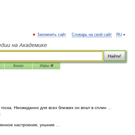
Запомнить сайт
Словарь на свой сайт
RU
едии на Академике
Найти!
Книги
Игры ⚽
 тоска. Неожиданно для всех близких он впал в сплин …
х
авленное настроение, уныние …